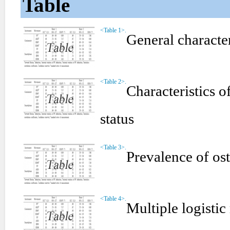
Table
<Table 1>.
General character
<Table 2>.
Characteristics o
status
<Table 3>.
Prevalence of os
<Table 4>.
Multiple logistic