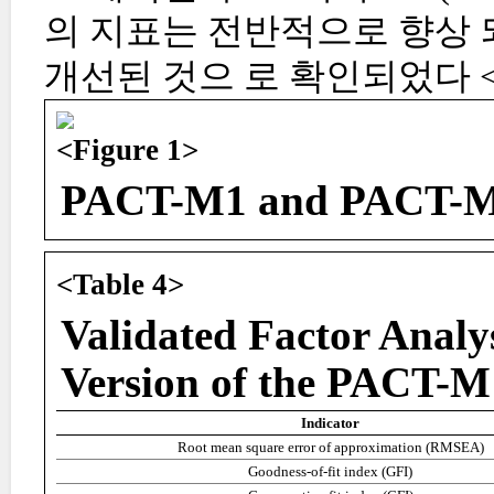
의 지표는 전반적으로 향상 
개선된 것으 로 확인되었다 <T
<Figure 1>
PACT-M1 and PACT-M2 
<Table 4>
Validated Factor Analys
Version of the PACT-M
Indicator
Root mean square error of approximation (RMSEA)
Goodness-of-fit index (GFI)