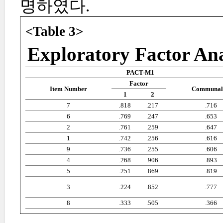
명하였다.
<Table 3>
Exploratory Factor Ana
PACT-M1
Factor
Item Number
Communal
1
2
7
.818
.217
.716
6
.769
.247
.653
2
.761
.259
.647
1
.742
.256
.616
9
.736
.255
.606
4
.268
.906
.893
5
.251
.869
.819
3
.224
.852
.777
8
.333
.505
.366