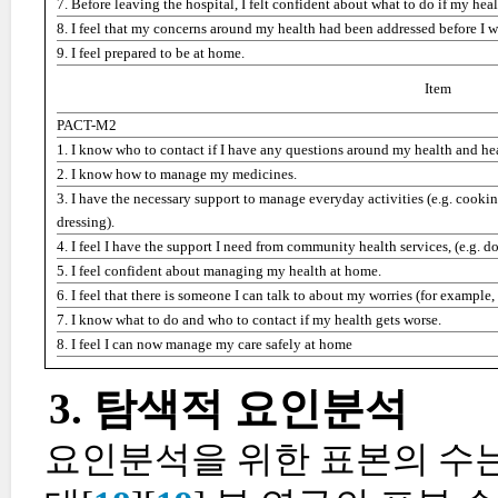
7. Before leaving the hospital, I felt confident about what to do if my he
8. I feel that my concerns around my health had been addressed before I 
9. I feel prepared to be at home.
Item
PACT-M2
1. I know who to contact if I have any questions around my health and he
2. I know how to manage my medicines.
3. I have the necessary support to manage everyday activities (e.g. cooki
dressing).
4. I feel I have the support I need from community health services, (e.g. do
5. I feel confident about managing my health at home.
6. I feel that there is someone I can talk to about my worries (for example, 
7. I know what to do and who to contact if my health gets worse.
8. I feel I can now manage my care safely at home
3. 탐색적 요인분석
요인분석을 위한 표본의 수는